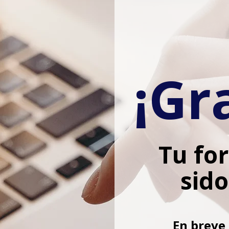
Pintura de Alta Temperatura
Pintura para hornos
Pintura para asadores
Pintura para asadores
Pintura con alta resistencia a la temperatura
Pintura resistente a la temperatura
¡Gr
Acabado resistente a la temperatura
Acabado para alta temperatura
Recubrimiento de alta temperatura
Pintura color Aluminio
Pintura de Aluminio
Recubrimiento para hornos
Recubrimiento para asadores
Recubrimiento para chimeneas
Pintura de alta resistencia química y de temperatura
Pintura para Petroquímicas
Pintura para tubería de alta temperatura
Pintura para industria química
Tu fo
sido
En breve