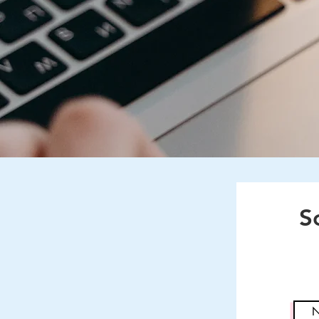
S
Flam Out
Retardantes de Fuego
Retardantes de llama
Retardantes de incendios
Retardantes de Flama
Barreras contra fuego
Pintura intumescente
Sellos contra fuego
Aditivos contra fuego
Impregnantes retardantes de
Impregnantes retardantes de f
Impregnantes retardantes de 
Impregnantes retardantes de 
Impregnantes retardantes de 
Impregnantes retardantes de 