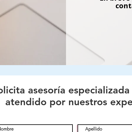
cont
olicita asesoría especializada
atendido por nuestros expe
 fuego para madera
uego para tela
fuego para telones
fuego para alfombra
fuego para esponjas
fuego para palapas