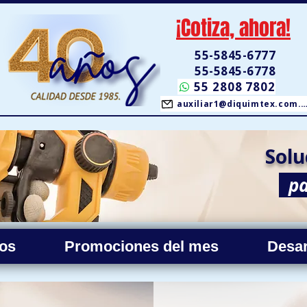
¡Cotiza, ahora!
55-5845-6777
55-5845-6778
55 2808 7802
auxiliar1@diquimtex.co
Solu
pa
os
Promociones del mes
Desar