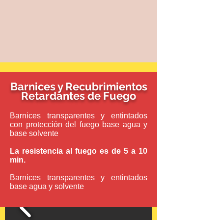
Barnices y Recubrimientos
Retardantes de Fuego
Barnices transparentes y entintados
con protección del fuego base agua y
base solvente
La resistencia al fuego es de 5 a 10
min.
Barnices transparentes y entintados
base agua y solvente