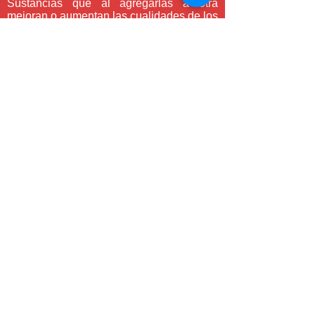
Sustancias que al agregarlas a otra
SELLOS
mejoran o aumentan las cualidades de los
productos
Contáctanos