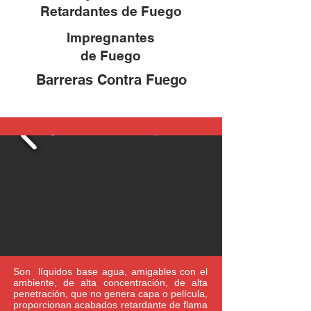
Retardantes de Fuego
Impregnantes
de Fuego
Barreras Contra Fuego
Impregnante
s de fuego
Son líquidos base agua, amigables con el
ambiente, de alta concentración, de alta
penetración, que no genera capa o película,
proporcionan acabados retardante de flama