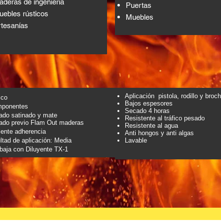
deras de ingeniería
Puertas
ebles rústicos
Muebles
rtesanías
Aplicación pistola, rodillo y broc
ico
Bajos espesores
mponentes
Secado 4 horas
ado satinado y mate
Resistente al tráfico pesado
ado previo Flam Out maderas
Resistente al agua
ente adherencia
Anti hongos y anti algas
ultad de aplicación: Media
Lavable
baja con Diluyente TX-1