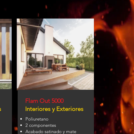
Flam Out 5000
s
Interiores y Exteriores
Poliuretano
2 componentes
Acabado satinado y mate