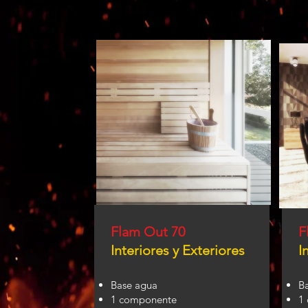
Barnices retardantes de fuego
Lacas retardantes
Pinturas retardantes de fuego
Flam Out 200
Flam Out PU 5000
Barniz retardante de fuego para madera
Barniz retardante de fuego para celulosa
Barniz retardante de fuego para madera ya barnizada
Pintura retardante de fuego para concreto
Pintura retardante de fuego para tabla roca
Pintura retardante de fuego para escritorio
Barniz retardante de fuego para puertas
Barniz retardante de fuego para escritorios
Barniz retardante de fuego para guarderías
Barniz retardante de fuego para hoteles
Barniz retardante de fuego para escuelas
Barniz retardante de fuego para tapancos
Barniz retardante de fuego para escenarios
Barniz retardante de fuego para pisos
Barniz retardante de fuego base agua
Barniz retardante de fuego base solvente
Barniz retardante de fuego base epóxico
Barniz retardante de fuego base poliuretano
Flam Out 70
F
Interiores y Exteriores
I
Base agua
B
1 componente
1