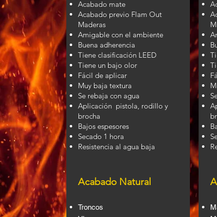
Acabado mate
A
Acabado previo Flam Out
A
Maderas
M
Amigable con el ambiente
A
Buena adherencia
B
Tiene clasificación LEED
Ti
Tiene un bajo olor
Ti
Fácil de aplicar
Fá
Muy baja textura
M
Se rebaja con agua
S
Aplicación pistola, rodillo y
Ap
brocha
b
Bajos espesores
Ba
Secado 1 hora
S
Resistencia al agua baja
Re
Acabado Natural
A
Troncos
Ma