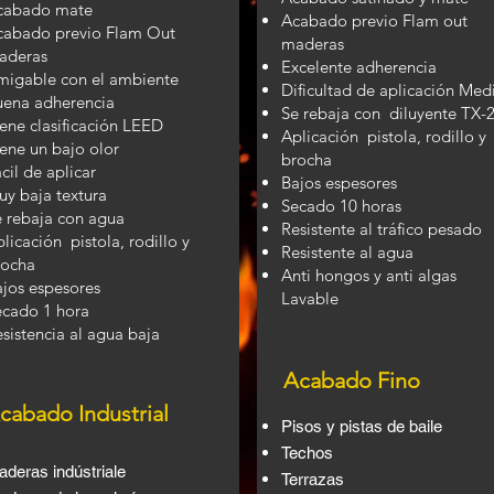
cabado mate
Acabado previo Flam out
cabado previo Flam Out
maderas
aderas
Excelente adherencia
migable con el ambiente
Dificultad de aplicación Me
uena adherencia
Se rebaja con diluyente TX-
ene clasificación LEED
Aplicación pistola, rodillo y
ene un bajo olor
brocha
cil de aplicar
Bajos espesores
uy baja textura
Secado 10 horas
e rebaja con agua
Resistente al tráfico pesado
licación pistola, rodillo y
Resistente al agua
rocha
Anti hongos y anti algas
jos espesores
Lavable
ecado 1 hora
sistencia al agua baja
Acabado Fino
cabado Industrial
Pisos y pistas de baile
Techos
deras indústriale
Terrazas