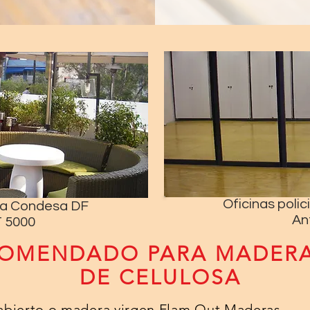
Oficinas polic
ta Condesa DF
An
 5000
COMENDADO PARA MADERA
DE CELULOSA
 abierto o madera virgen Flam Out Maderas