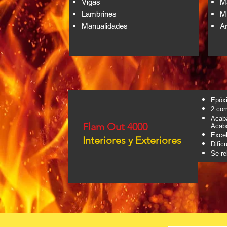
Vigas
Ma
Lambrines
Mu
Manualidades
A
Epóx
2 co
Acab
Flam Out 4000
Acab
Excel
Interiores y Exteriores
Dific
Se re