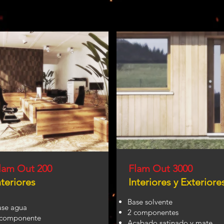
lam Out 200
Flam Out 3000
nteriores
Interiores y Exteriore
Base solvente
ase agua
2 componentes
 componente
Acabado satinado y mate