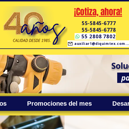
¡Cotiza, ahora!
55-5845-6777
55-5845-6778
55 2808 7802
auxiliar1@diquimtex.co
Solu
pa
os
Promociones del mes
Desar